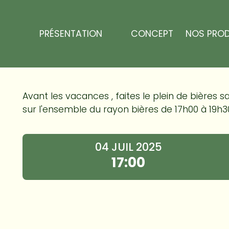
Panneau de gestion des cookies
Happy Hour Bières
PRÉSENTATION
CONCEPT
NOS PROD
Avant les vacances , faites le plein de bières 
sur l'ensemble du rayon bières de 17h00 à 19h30
04 JUIL 2025
17:00