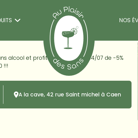
UITS
NOS É
sans alcool et profitez ce vendredi 04/07 de -5%
 !!!
A la cave, 42 rue Saint michel à Caen