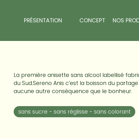
Panneau de gestion des cookies
Sereno anis
PRÉSENTATION
CONCEPT
NOS PROD
La première anisette sans alcool labellisé fabriq
du Sud.Sereno Anis c’est la boisson du partag
aucune autre conséquence que le bonheur.
sans sucre - sans réglisse - sans colorant