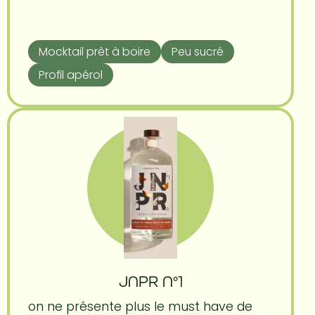
Mocktail prêt à boire
Peu sucré
Profil apérol
JNPR N°1
on ne présente plus le must have de