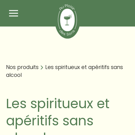
Nos produits
Panneau de gestion des cookies
Les spiritueux et apéritifs sans
alcool
Nos produits
Les spiritueux et apéritifs sans
alcool
Les spiritueux et
apéritifs sans